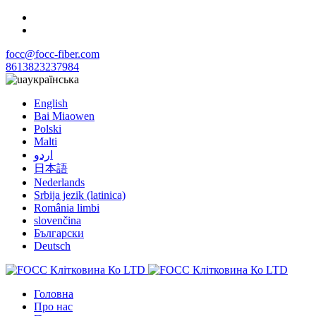
focc@focc-fiber.com
8613823237984
українська
English
Bai Miaowen
Polski
Malti
اردو
日本語
Nederlands
Srbija jezik (latinica)
România limbi
slovenčina
Български
Deutsch
Головна
Про нас