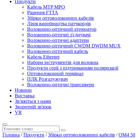
Продукти
Кабель MTP MPO
Рішення FTTA
Збірки оптоволоконних кабелів
Лінія виробництва патчкордів
Волоконно-оптичний атенюатор
Волоконно-оптичні з'єднувачі
Волоконно-оптичні адаптери
Волоконно-оптичний CWDM DWDM MUX
Волоконно-оптичний кабель
Кабель Ethernet
Набори інструментів для волокна
Продукти серії з підтриманням поляризації
Оптоволоконний термінал
ПЛК Розгалужувач
Волоконно-оптичні трансивери
Новини
Виставка
Зв'яжіться з нами
Зворотній зв'язок
VR
Головна
/
Продукти
/
Збірки оптоволоконних кабелів
/
OM4 50