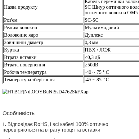
Кабель перемички волок
Назва продукту
SC Шнур оптичного вол
оптичного волокна OM5
Роз'єм
SC-SC
Режим волокна
Мультимодовий
Волоконне ядро
Дуплекс
Зовнішній діаметр
0,3 мм
Куртка
ПВХ / ЛСЖ
Втрата вставки
≤0,3 дБ
Втрата повернення
≥50dB
Робоча температура
-40 ~ 75 ° С
Температура зберігання
-45 ~ 85 ° С
Особливість
1.
Відповідає RoHS, і всі кабелі 100% оптично
перевіряються на втрату торця та вставки