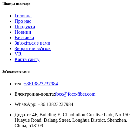
Швидка навігація
Головна
Про нас
Продукти
Новини
Виставка
Зв'яжіться з нами
Зворотній зв'язок
VR
Карта сайту
Зв'язатися з нами
тел.:
+8613823237984
Електронна-пошта:
focc@focc-fiber.com
WhatsApp: +86 13823237984
Додати: 4F, ​​Building E, Chaohuilou Creative Park, No.150
Huayue Road, Dalang Street, Longhua District, Shenzhen,
China, 518109